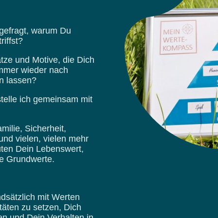
gefragt, warum Du
iffst?
ze und Motive, die Dich
immer wieder nach
n lassen?
stelle ich gemeinsam mit
ilie, Sicherheit,
nd vielen, vielen mehr
nuten Dein Lebenswert,
e Grundwerte.
undsätzlich mit Werten
täten zu setzen, Dich
en und Dein Verhalten in