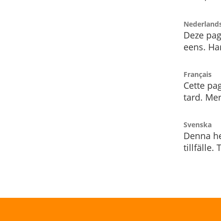
Nederland
Deze pag
eens. Har
Français
Cette pag
tard. Me
Svenska
Denna he
tillfälle