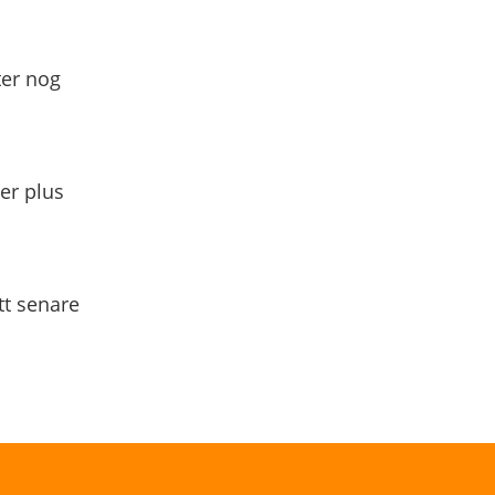
ter nog
yer plus
tt senare