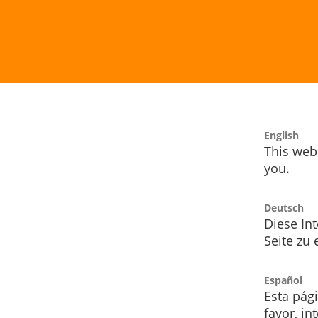
English
This webs
you.
Deutsch
Diese Int
Seite zu
Español
Esta pág
favor, i